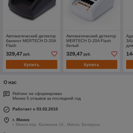
Автоматический детектор
Автоматический детектор
Ада
банкнот MERTECH D-20A
MERTECH D-20A Flash
3A)
Flash
белый
для
АКБ
329,47
329,47
14
руб.
руб.
ME
Купить
Купить
О нас
Рейтинг не сформирован
Менее 5 отзывов за последний год
Работает с 03.02.2010
г. Минск
г. Минск пер. Калинина 16., Минск, Беларусь