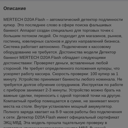
Описание
MERTECH D20A Flash – автоматический детектор подлинности
купюр. Это последнее слово в сфере поиска фальшивых
банкнот. Аппарат создан специально для торговых точек с
большим потоком людей. Он подходит для магазинов, рынков,
гостиниц, ювелирных салонов и других направлений бизнеса.
Система работает автономно. Подключение к кассовому
оборудованию не требуется. Достоинства модели Детектор
банкнот MERTECH D20A Flash обладает следующими
достоинствами: Проверяет деньги, вставленные любой
стороной. Не требует определенного положения купюры, что
ускоряет работу кассира. Скорость проверки: 100 купюр за 1
минуту. Устройство принимает банкноты любого номинала. Не
требуется долгое обучение сотрудников. Инструктаж по работе
с прибором занимает 2-3 минуты. Устройство можно брать на
важные сделки, переносить с одной торговой точки на другую.
Компактный прибор помещается в сумке, не занимает много
места на столе. Внутри установлен мощный аккумулятор.
Полного заряда хватает на 8-9 часов работы без подключения
к сети. Детектор D20A Flash имеет официальный сертификат
ЭКЦ МВД. Эта модель прошла тщательную проверку в
экспертно-криминалистическом центре МВД. Высокий