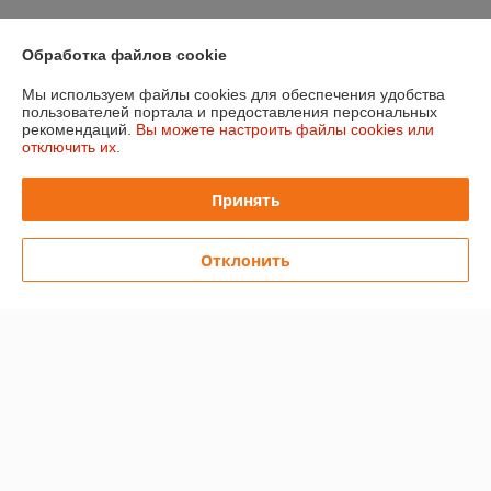
Обработка файлов cookie
О нас
Мы используем файлы cookies для обеспечения удобства
Контакты
пользователей портала и предоставления персональных
рекомендаций.
Вы можете настроить файлы cookies или
отключить их.
Доставка и оплата
Принять
График работы
Отклонить
Полная версия сайта
Политика обработки cookies
Сайт создан на платформе Deal.by
Информация для покупателя
Юридическое лицо:
ООО "ЛэйблБел"
222846, Минская обл., Пуховичский район, д. Моторова, ул. Шоссейна,