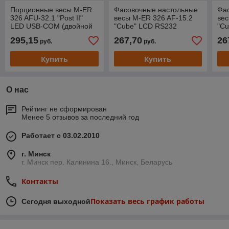
Порционные весы M-ER
Фасовочные настольные
Фа
326 AFU-32.1 "Post II"
весы M-ER 326 AF-15.2
вес
LED USB-COM (двойной
"Cube" LCD RS232
"C
дисплей)
(двойной дисплей)
(дв
295,15
267,70
26
руб.
руб.
Купить
Купить
О нас
Рейтинг не сформирован
Менее 5 отзывов за последний год
Работает с 03.02.2010
г. Минск
г. Минск пер. Калинина 16., Минск, Беларусь
Контакты
Показать весь график работы
Сегодня выходной