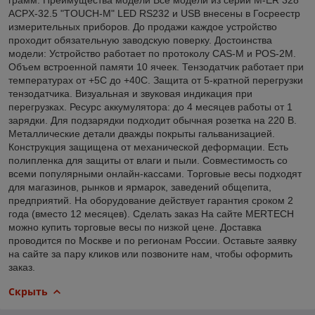
ACPX-32.5 "TOUCH-M" LED RS232 и USB внесены в Госреестр
измерительных приборов. До продажи каждое устройство
проходит обязательную заводскую поверку. Достоинства
модели: Устройство работает по протоколу CAS-M и POS-2M.
Объем встроенной памяти 10 ячеек. Тензодатчик работает при
температурах от +5С до +40С. Защита от 5-кратной перегрузки
тензодатчика. Визуальная и звуковая индикация при
перегрузках. Ресурс аккумулятора: до 4 месяцев работы от 1
зарядки. Для подзарядки подходит обычная розетка на 220 В.
Металлические детали дважды покрыты гальванизацией.
Конструкция защищена от механической деформации. Есть
полипленка для защиты от влаги и пыли. Совместимость со
всеми популярными онлайн-кассами. Торговые весы подходят
для магазинов, рынков и ярмарок, заведений общепита,
предприятий. На оборудование действует гарантия сроком 2
года (вместо 12 месяцев). Сделать заказ На сайте MERTECH
можно купить торговые весы по низкой цене. Доставка
проводится по Москве и по регионам России. Оставьте заявку
на сайте за пару кликов или позвоните нам, чтобы оформить
заказ.
Скрыть