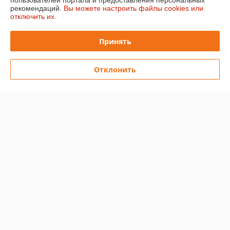
пользователей портала и предоставления персональных
рекомендаций.
Вы можете настроить файлы cookies или
отключить их.
Доставка и оплата
Принять
График работы
Отклонить
Полная версия сайта
Политика обработки cookies
Сайт создан на платформе Deal.by
Информация для покупателя
Юридическое лицо:
ООО "ЛэйблБел"
222846, Минская обл., Пуховичский район, д. Моторова, ул. Шоссейна,
д. 1
Регистрационный номер ЕГР: 691081592
УНП: 691081592