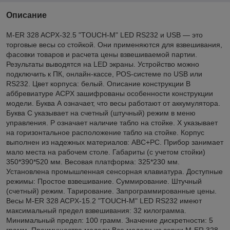
Описание
M-ER 328 ACPX-32.5 "TOUCH-M" LED RS232 и USB — это
торговые весы со стойкой. Они применяются для взвешивания,
фасовки товаров и расчета цены взвешиваемой партии.
Результаты выводятся на LED экраны. Устройство можно
подключить к ПК, онлайн-кассе, POS-системе по USB или
RS232. Цвет корпуса: белый. Описание конструкции В
аббревиатуре ACPX зашифрованы особенности конструкции
модели. Буква А означает, что весы работают от аккумулятора.
Буква С указывает на счетный (штучный) режим в меню
управления. Р означает наличие табло на стойке. Х указывает
на горизонтальное расположение табло на стойке. Корпус
выполнен из надежных материалов: ABC+PC. Прибор занимает
мало места на рабочем столе. Габариты (с учетом стойки)
350*390*520 мм. Весовая платформа: 325*230 мм.
Установлена промышленная сенсорная клавиатура. Доступные
режимы: Простое взвешивание. Суммирование. Штучный
(счетный) режим. Тарирование. Запрограммированные цены.
Весы M-ER 328 ACPX-15.2 "TOUCH-M" LED RS232 имеют
максимальный предел взвешивания: 32 килограмма.
Минимальный предел: 100 грамм. Значение дискретности: 5
грамм. Преимущества модели Все модели из серии M-ER 328