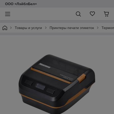
ООО «ЛэйблБел»
Товары и услуги
Принтеры печати этикеток
Термоп