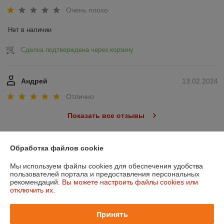
Очень плохо
Нет в наличии
Сделка подтверждена через корзину
Андрей
13.02.2024
Отлично
Показать все отзывы
Обработка файлов cookie
О нас
Мы используем файлы cookies для обеспечения удобства
Контакты
пользователей портала и предоставления персональных
рекомендаций.
Вы можете настроить файлы cookies или
отключить их.
Доставка и оплата
Принять
График работы