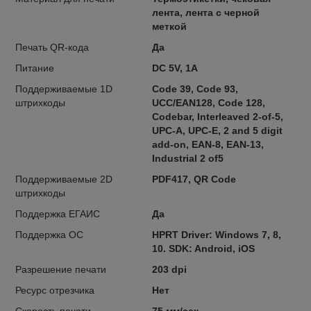
лента, лента с черной
меткой
Печать QR-кода
Да
Питание
DC 5V, 1A
Поддерживаемые 1D
Code 39, Code 93,
штрихкоды
UCC/EAN128, Code 128,
Codebar, Interleaved 2-of-5,
UPC-A, UPC-E, 2 and 5 digit
add-on, EAN-8, EAN-13,
Industrial 2 of5
Поддерживаемые 2D
PDF417, QR Code
штрихкоды
Поддержка ЕГАИС
Да
Поддержка ОС
HPRT Driver: Windows 7, 8,
10. SDK: Android, iOS
Разрешение печати
203 dpi
Ресурс отрезчика
Нет
Скорость печати
75 мм/сек