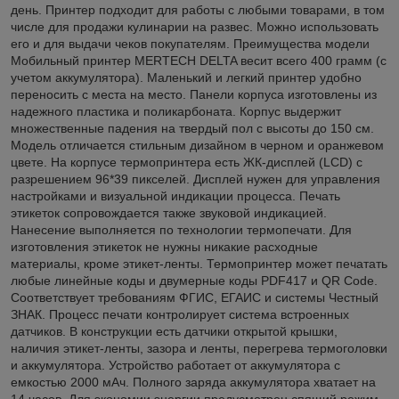
день. Принтер подходит для работы с любыми товарами, в том
числе для продажи кулинарии на развес. Можно использовать
его и для выдачи чеков покупателям. Преимущества модели
Мобильный принтер MERTECH DELTA весит всего 400 грамм (с
учетом аккумулятора). Маленький и легкий принтер удобно
переносить с места на место. Панели корпуса изготовлены из
надежного пластика и поликарбоната. Корпус выдержит
множественные падения на твердый пол с высоты до 150 см.
Модель отличается стильным дизайном в черном и оранжевом
цвете. На корпусе термопринтера есть ЖК-дисплей (LCD) с
разрешением 96*39 пикселей. Дисплей нужен для управления
настройками и визуальной индикации процесса. Печать
этикеток сопровождается также звуковой индикацией.
Нанесение выполняется по технологии термопечати. Для
изготовления этикеток не нужны никакие расходные
материалы, кроме этикет-ленты. Термопринтер может печатать
любые линейные коды и двумерные коды PDF417 и QR Code.
Соответствует требованиям ФГИС, ЕГАИС и системы Честный
ЗНАК. Процесс печати контролирует система встроенных
датчиков. В конструкции есть датчики открытой крышки,
наличия этикет-ленты, зазора и ленты, перегрева термоголовки
и аккумулятора. Устройство работает от аккумулятора с
емкостью 2000 мАч. Полного заряда аккумулятора хватает на
14 часов. Для экономии энергии предусмотрен спящий режим.