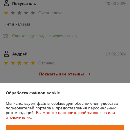
Покупатель
20.03.2026
Очень плохо
Нет в наличии
Сделка подтверждена через корзину
Андрей
13.02.2024
Отлично
Показать все отзывы
Обработка файлов cookie
О нас
Мы используем файлы cookies для обеспечения удобства
Контакты
пользователей портала и предоставления персональных
рекомендаций.
Вы можете настроить файлы cookies или
отключить их.
Доставка и оплата