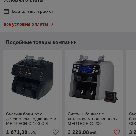
Безналичный расчет
Все условия оплаты
Подобные товары компании
Счетчик банкнот с
Счетчик банкнот с
Сче
детектором подлинности
детектором подлинности
ба
MERTECH C-100 CIS
MERTECH C-200
CI
touch screen
DOUBLE CIS MG touch
1 671,38
3 226,08
3 
руб.
руб.
screen