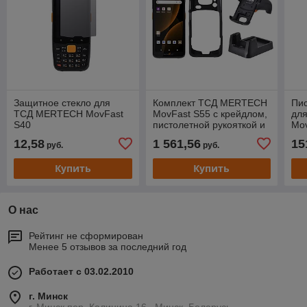
Защитное стекло для
Комплект ТСД MERTECH
Пис
ТСД MERTECH MovFast
MovFast S55 с крейдлом,
дл
S40
пистолетной рукояткой и
Mo
защитным чехлом
12,58
1 561,56
15
руб.
руб.
Купить
Купить
О нас
Рейтинг не сформирован
Менее 5 отзывов за последний год
Работает с 03.02.2010
г. Минск
г. Минск пер. Калинина 16., Минск, Беларусь