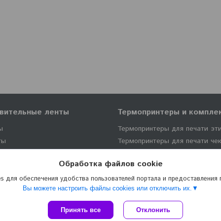
вительные ленты
Термопринтеры и компл
ы
Термопринтеры для печати эт
ты
Термопринтеры для печати че
Комплектующие к термопринт
Обработка файлов cookie
s для обеспечения удобства пользователей портала и предоставления
Вы можете настроить файлы cookies или отключить их.
Сайт создан на платформе Deal.by
Принять все
Отклонить
Политика обработки файлов cookies