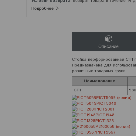
возврат товара в течение 14 
Подробнее
Описание
Стойка перфорированная СП1 п
Предназначена для использова
различных товарных групп
Наименование
СП1
53
PICT5059 (копия)
PICT5049
PICT2001
PICT1948
PICT1328
P2160058 (копия)
PICT9567