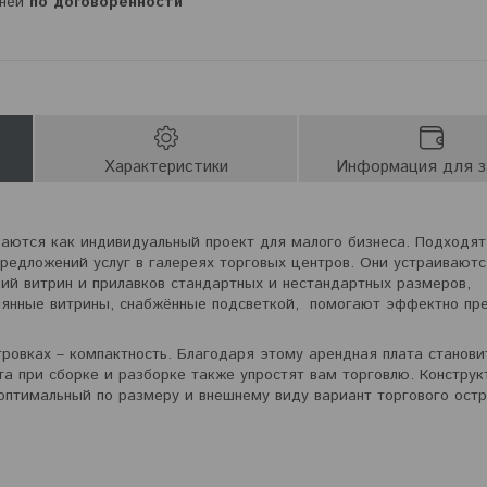
дней
по договоренности
Характеристики
Информация для з
аются как индивидуальный проект для малого бизнеса. Подходят
предложений услуг в галереях торговых центров. Они устраиваютс
ий витрин и прилавков стандартных и нестандартных размеров,
лянные витрины, снабжённые подсветкой, помогают эффектно пр
тровках – компактность. Благодаря этому арендная плата станови
та при сборке и разборке также упростят вам торговлю. Констру
птимальный по размеру и внешнему виду вариант торгового остр