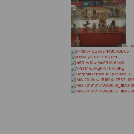
шок
97NM5HGL-6o
JUis0FyJ2tI
mSR1Ar6fwj0
NPiTk1-u3Rg
Остров в Красном_1
IMG-2
IMG-2