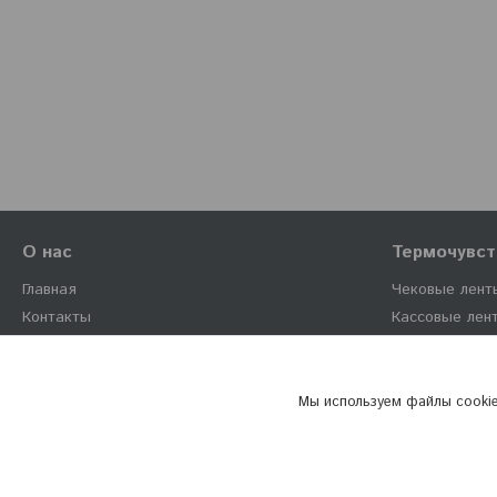
О нас
Термочувст
Главная
Чековые лент
Контакты
Кассовые лен
Доставка и оплата
Этикет-ленты
Отзывы
Мы используем файлы cookie