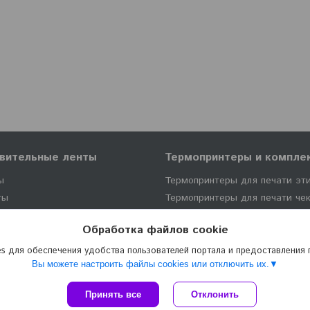
вительные ленты
Термопринтеры и компл
ы
Термопринтеры для печати эт
ты
Термопринтеры для печати че
Комплектующие к термопринт
Обработка файлов cookie
s для обеспечения удобства пользователей портала и предоставления
Вы можете настроить файлы cookies или отключить их.
Сайт создан на платформе Deal.by
Принять все
Отклонить
Политика обработки файлов cookies