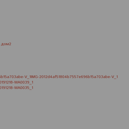
.дом2
IMG-2012d4af51804b7557e696b15a703abe-V_1
0191218-WA0039_1
0191218-WA0035_1