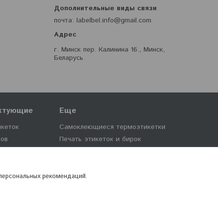
почта
labelbel.info@gmail.com
г. Минск пер. Калинина 16., Минск,
Беларусь
ектующие
Еще
икеток
Самоклеющиеся термоэтикетки
ков
Печать этикеток и бирок
ерам
Стеллажи металлические
 персональных рекомендаций.