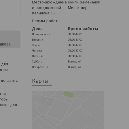
Местонахождение книги замечаний
и предложений: г. Минск пер.
Калинина 16.
Режим работы:
День
Время работы
Понедельник
08:30-17:00
Вторник
08:30-17:00
аказа
Среда
08:30-17:00
Четверг
08:30-17:00
Пятница
08:30-17:00
Суббота
Выходной
 для
Воскресенье
Выходной
я из
Карта
едставить
тся
кторы
овка для