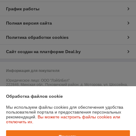
График работы
Полная версия сайта
Политика обработки cookies
Сайт создан на платформе Deal.by
Информация для покупателя
Юридическое лицо:
ООО "ЛэйблБел"
222846, Минская обл., Пуховичский район, д. Моторова, ул. Шоссейна,
д. 1
Обработка файлов cookie
Регистрационный номер ЕГР: 691081592
Мы используем файлы cookies для обеспечения удобства
УНП: 691081592
пользователей портала и предоставления персональных
рекомендаций.
Вы можете настроить файлы cookies или
Регистрационный орган: Пуховичский районный исполнительный
отключить их.
комитет
Дата регистрации компании: 31.10.2014