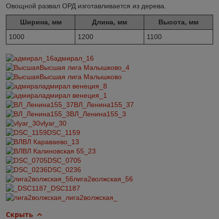
Овощной развал ОРД изготавливается из дерева.
Ширина, мм
Длина, мм
Высота, мм
1000
1200
1100
адмирал_16
Высшая лига Малышково_4
Высшая лига Малышково
адмирал венеция_8
адмирал венеция_1
ВЛ_Ленина155_37
ВЛ_Ленина155_3
vlyar_30
DSC_1159
ВЛ Караваево_13
ВЛ Калиновская 55_23
DSC_0705
DSC_0236
лига2волжская_56
_DSC1187
лига2волжская_
Скрыть