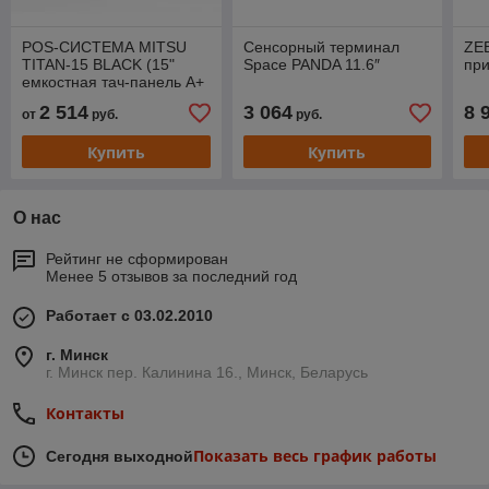
POS-СИСТЕМА MITSU
Сенсорный терминал
ZE
TITAN-15 BLACK (15"
Space PANDA 11.6″
пр
емкостная тач-панель A+
/ 1024*768, J1900, 4gb,
2 514
3 064
8 
от
руб.
руб.
64Gb ssd, 3com, 4 usb,)
Купить
Купить
О нас
Рейтинг не сформирован
Менее 5 отзывов за последний год
Работает с 03.02.2010
г. Минск
г. Минск пер. Калинина 16., Минск, Беларусь
Контакты
Показать весь график работы
Сегодня выходной