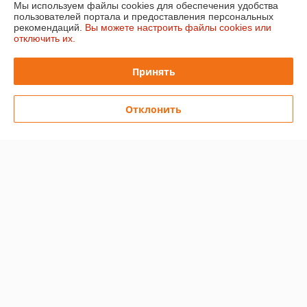
Мы используем файлы cookies для обеспечения удобства
Контакты
пользователей портала и предоставления персональных
рекомендаций.
Вы можете настроить файлы cookies или
отключить их.
Доставка и оплата
Принять
График работы
Отклонить
Полная версия сайта
Политика обработки cookies
Сайт создан на платформе Deal.by
Информация для покупателя
Юридическое лицо:
ООО "ЛэйблБел"
222846, Минская обл., Пуховичский район, д. Моторова, ул. Шоссейна,
д. 1
Регистрационный номер ЕГР: 691081592
УНП: 691081592