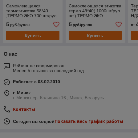
Самоклеющаяся
Самоклеющаяся этикетка
Тер
термоэтикетка 58*40
термо 49*40( 1000шт/рул
ТЕ
,ТЕРМО ЭКО 700 шт/рул.
шт.) ТЕРМО ЭКО
НД
(с НДС)
5
5
руб./рулон
руб./рулон
от
Купить
Купить
О нас
Рейтинг не сформирован
Менее 5 отзывов за последний год
Работает с 03.02.2010
г. Минск
г. Минск пер. Калинина 16., Минск, Беларусь
Контакты
Показать весь график работы
Сегодня выходной