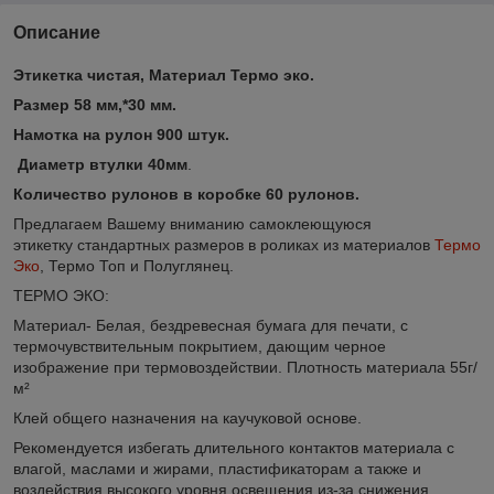
Описание
Этикетка чистая, Материал Термо эко.
Размер 58 мм,*30 мм.
Намотка на рулон 900 штук.
Диаметр втулки 40мм
.
Количество рулонов в коробке 60 рулонов.
Предлагаем Вашему вниманию самоклеющуюся
этикетку стандартных размеров в роликах из материалов
Термо
Эко
, Термо Топ и Полуглянец.
ТЕРМО ЭКО:
Материал- Белая, бездревесная бумага для печати, с
термочувствительным покрытием, дающим черное
изображение при термовоздействии. Плотность материала 55г/
м²
Клей общего назначения на каучуковой основе.
Рекомендуется избегать длительного контактов материала с
влагой, маслами и жирами, пластификаторам а также и
воздействия высокого уровня освещения из-за снижения