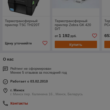
Термотрансферный
Термотрансферный
Тер
принтер TSC TH220T
принтер Zebra GK 420
PC
D/T
1 192
65
от
руб.
Цену уточняйте
Купить
О нас
Рейтинг не сформирован
Менее 5 отзывов за последний год
Работает с 03.02.2010
г. Минск
г. Минск пер. Калинина 16., Минск, Беларусь
Контакты