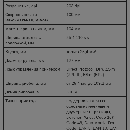
Разрешение, dpi
203 dpi
Скорость печати
100 мм
максимальная, мм/сек
Макс. ширина печати, мм
104 мм
Ширина этикетки с
25,4-110 мм
подложкой, мм
Втулка, мм
только 25,4 мм!
Диаметр рулона, мм
127 мм
Язык управления принтером
Direct Protocol (DP), ZSim
(ZPL-II), ESim (EPL)
Ширина риббона, мм
от 25,4 мм до 109,2 мм
Длина риббона, м
300 м
Типы штрих кода
поддерживаются все
основные линейные и
двумерные штрихкоды,
включая Aztec, Code 16K,
Code 49, Data Matrix, Dot
Code, EAN-8, EAN-13, EAN,