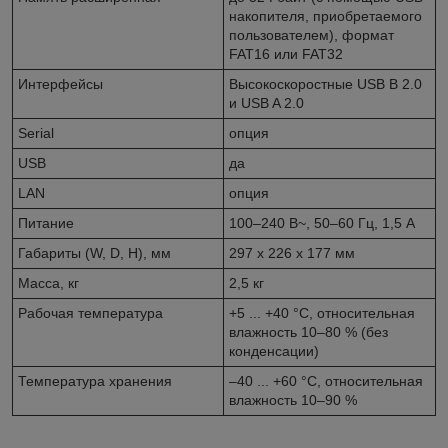
накопителя, приобретаемого
пользователем), формат
FAT16 или FAT32
Интерфейсы
Высокоскоростные USB B 2.0
и USB A 2.0
Serial
опция
USB
да
LAN
опция
Питание
100–240 В~, 50–60 Гц, 1,5 А
Габариты (W, D, H), мм
297 x 226 x 177 мм
Масса, кг
2,5 кг
Рабочая температура
+5 ... +40 °C, относительная
влажность 10–80 % (без
конденсации)
Температура хранения
–40 ... +60 °C, относительная
влажность 10–90 %