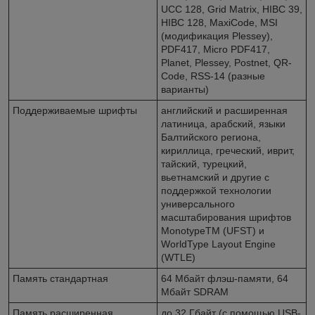
UCC 128, Grid Matrix, HIBC 39,
HIBC 128, MaxiCode, MSI
(модификация Plessey),
PDF417, Micro PDF417,
Planet, Plessey, Postnet, QR-
Code, RSS-14 (разные
варианты)
Поддерживаемые шрифты
английский и расширенная
латиница, арабский, языки
Балтийского региона,
кириллица, греческий, иврит,
тайский, турецкий,
вьетнамский и другие с
поддержкой технологии
универсального
масштабирования шрифтов
MonotypeTM (UFST) и
WorldType Layout Engine
(WTLE)
Память стандартная
64 Мбайт флэш-памяти, 64
Мбайт SDRAM
Память расширенная
до 32 Гбайт (с помощью USB-